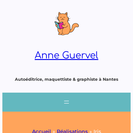
Aller
au
contenu
Anne Guervel
Autoéditrice, maquettiste & graphiste à Nantes
Accueil
»
Réalisations
»
Iris